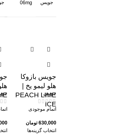
جویس
جو
06mg
جویس بازوکا
جوی
هلو لیمو یخ |
هلو
جویس
جوی
ME
PEACH LIME
ICE
اتمام موجودی
اتما
630,000
تومان
000
انتخاب گزینه‌ها
انتخ