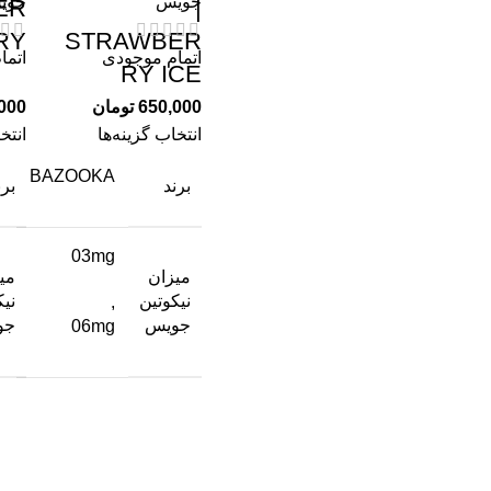
جویس
جوی
ER
|
RY
STRAWBER
اتمام موجودی
اتما
RY ICE
650,000
تومان
000
انتخاب گزینه‌ها
انتخ
BAZOOKA
برند
برن
03mg
میزان
می
نیکوتین
نیک
,
جویس
جو
06mg