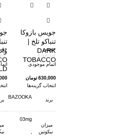
جویس بازوکا
جوی
تنباکو تلخ |
تنب
جویس
جوی
DARK
وان
CO
TOBACCO
اتمام موجودی
اتما
LD
630,000
تومان
000
انتخاب گزینه‌ها
انتخ
BAZOOKA
برند
برن
03mg
میزان
می
نیکوتین
نیک
,