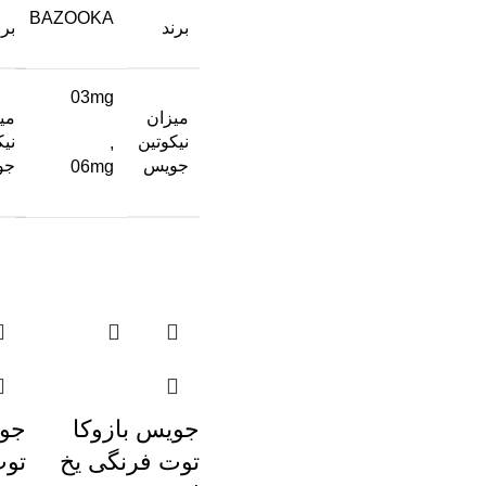
BAZOOKA
برند
برن
03mg
میزان
می
نیکوتین
نیک
,
جویس
جو
06mg
جویس بازوکا
جوی
توت فرنگی یخ
توت