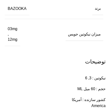
برند
BAZOOKA
03mg
میزان نیکوتین جویس
,
12mg
توضیحات
نیکوتین : 3, 6
حجم : 60 میل ML
کشور سازنده : آمریکا
America