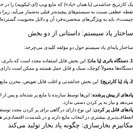
یک کارتریج جداشدنی (یا همان «پاد») که مایع ویپ (ای-لیکویید) را در خود 
نقطه عطفی نسبت به سیستم‌های پیچیده‌تر قبلی به‌شمار می‌آید، زیرا ب
چیست»، باید به ویژگی‌های منحصربه‌فرد آن و دلایل محبوبیت گسترده‌ا
ساختار پاد سیستم: داستانی از دو بخش
ساختار پایه‌ای پاد سیستم حول دو مؤلفه کلیدی می‌چرخد:
1. دستگاه باتری (یا ماد):
این بخش قابل استفاده مجدد است که باتری، م
دستگاه‌ها معمولاً کوچک، سبک و قابل حمل هستند و ممکن است دارای تنظیمات ساده توان ی
2. پاد (یا کارتریج):
این بخش جداشدنی و اغلب قابل تعویض، مخزن مایع ویپ 
پادهای از پیش پرشده:
این‌ها توسط سازنده با مایع پر شده‌اند و پس از ا
می‌دهد و نیاز به پر کردن دستی ندارد.
پادهای قابل پر کردن:
این نوع دارای درگاهی برای پر کردن مجدد توسط ک
انعطاف‌پذیری بیشتری در انتخاب مایع دارند و در بلندمدت اقتصادی‌تر ه
مکانیزم بخارسازی: چگونه پاد بخار تولید می‌کند