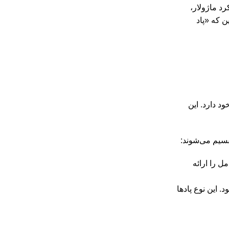
رد ماژولار،
ن که «پاد
د دارد. این
قسیم می‌شوند:
ل را ارائه
 این نوع پادها