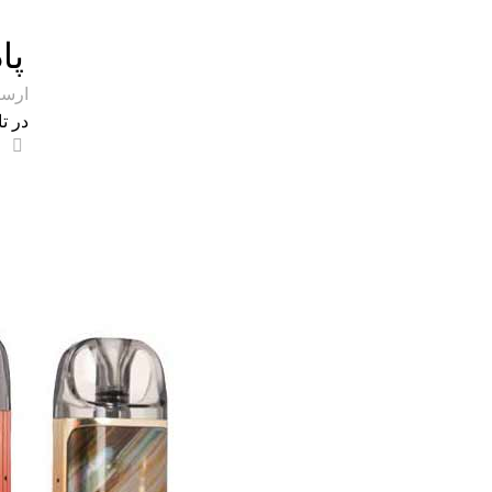
پا
ارس
در تاری
0