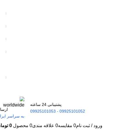
پشتیبانی 24 ساعته
ارسا
09925101052 - 09925101053
به سراسر ایرا
ورود / ثبت نام
0
مقایسه
0
علاقه مندی
0
محصول
0
توما