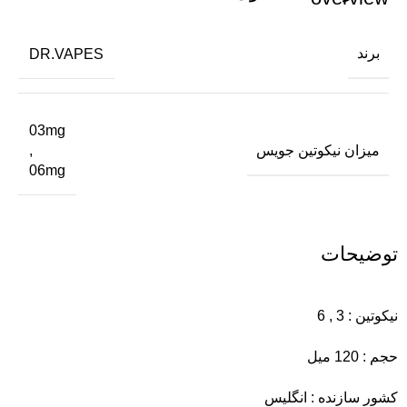
برند
DR.VAPES
03mg
میزان نیکوتین جویس
,
06mg
توضیحات
نیکوتین : 3 , 6
حجم : 120 میل
کشور سازنده : انگلیس