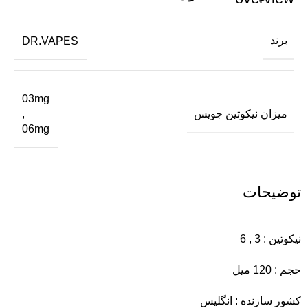
برند
DR.VAPES
03mg
میزان نیکوتین جویس
,
06mg
توضیحات
نیکوتین : 3 , 6
حجم : 120 میل
کشور سازنده : انگلیس