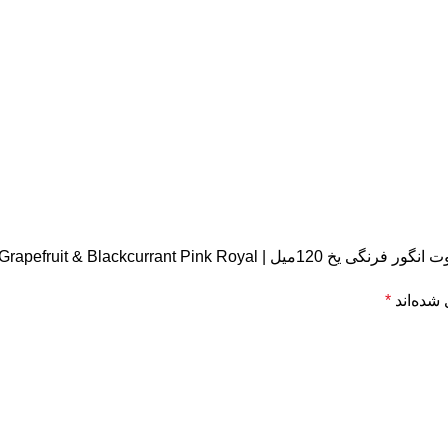
DR.VAPES Frozen Grapefruit & ”
شده‌اند
*