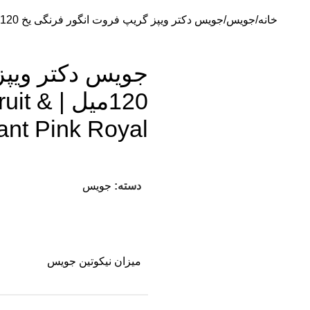
خانه
جویس
جویس دکتر ویپز گریپ فروت انگور فرنگی یخ 120میل | DR.VAPES Frozen Grapefruit & Blackcurrant Pink Royal
جویس دکتر ویپز
120میل
ant Pink Royal
دسته:
جویس
میزان نیکوتین جویس