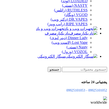
LOADED (لودد)
NASTY (نستی)
RUTHLESS (راتلس)
VGOD (ویگاد)
DR.VAPES (دکتر ویپ)
RIPE VAPES (رایپ ویپز)
تجهیزات ویپ و پاد
پاد یکبارمصرف
Dinner Lady (دینر لیدی)
Lost Vape (لاست ویپ)
Nasty (نستی)
VOZOL (وزول)
سیگار الکترونیکی
جستجو
پشتیبانی 24 ساعته
09925101052 - 09925101053