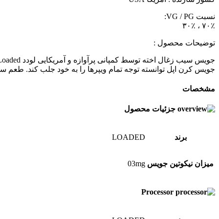
نسبت VG / PG:
۷۰٪ ، ۳۰٪
توضیحات محصول :
جویس کرن اپل توانسته توجه تمام ویپر‌ها را به خود جلب کند. طعم 
مشخصات
جزئیات محصول
برند
LOADED
میزان نیکوتین جویس
03mg
Processor