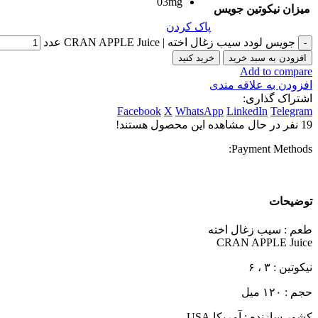
03mg
میزان نیکوتین جویس
پاک کردن
جویس لودد سیب زغال اخته | CRAN APPLE Juice عدد
افزودن به سبد خرید
خرید کنید
Add to compare
افزودن به علاقه مندی
اشتراک گذاری:
Facebook
X
WhatsApp
LinkedIn
Telegram
19
نفر در حال مشاهده این محصول هستند!
Payment Methods:
توضیحات
طعم : سیب زغال اخته
CRAN APPLE Juice
نیکوتین : ۳ ، ۶
حجم : ۱۲۰ میل
کشور سازنده : آمریکا USA