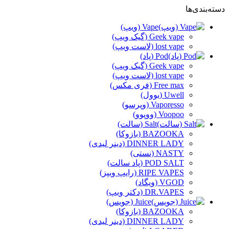
دسته‌بندی‌ها
Vape (ویپ)
Geek vape (گیک ویپ)
lost vape (لاست ویپ)
Pod (پاد)
Geek vape (گیک ویپ)
lost vape (لاست ویپ)
Free max (فری مکس)
Uwell (یوول)
Vaporesso (وپرسو)
Voopoo (ووپوو)
Salt (سالت)
BAZOOKA (بازوکا)
DINNER LADY (دینر لیدی)
NASTY (نستی)
POD SALT (پاد سالت)
RIPE VAPES (رایپ ویپز)
VGOD (ویگاد)
DR.VAPES (دکتر ویپ)
Juice (جویس)
BAZOOKA (بازوکا)
DINNER LADY (دینر لیدی)