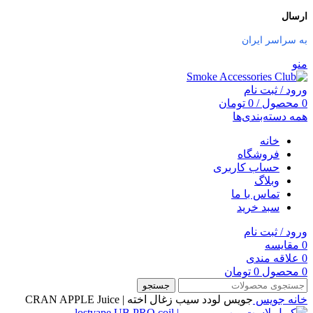
ارسال
به سراسر ایران
منو
ورود / ثبت نام
0
محصول
/
0
تومان
همه دسته‌بندی‌ها
خانه
فروشگاه
حساب کاربری
وبلاگ
تماس با ما
سبد خرید
ورود / ثبت نام
0
مقایسه
0
علاقه مندی
0
محصول
0
تومان
جستجو
خانه
جویس
جویس لودد سیب زغال اخته | CRAN APPLE Juice