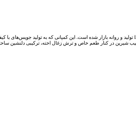
جویس سیب زغال اخته توسط کمپانی پرآوازه و آمریکایی لودد Loaded تولید و روانه بازار شده است. این 
سیب شیرین در کنار طعم خاص و ترش زغال اخته، ترکیبی دلنشین ساخته 