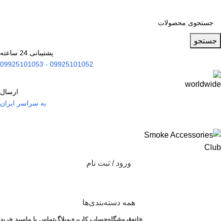
جستجو
پشتیبانی 24 ساعته
09925101052 - 09925101053
ارسال
به سراسر ایران
ورود / ثبت نام
همه دسته‌بندی‌ها
خانه
فروشگاه
حساب کاربری
وبلاگ
تماس با ما
سبد خرید