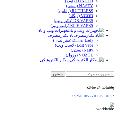
LOADED (لودد)
NASTY (نستی)
RUTHLESS (راتلس)
VGOD (ویگاد)
DR.VAPES (دکتر ویپ)
RIPE VAPES (رایپ ویپز)
تجهیزات ویپ و پاد
پاد یکبارمصرف
Dinner Lady (دینر لیدی)
Lost Vape (لاست ویپ)
Nasty (نستی)
VOZOL (وزول)
سیگار الکترونیکی
جستجو
پشتیبانی 24 ساعته
09925101052 - 09925101053