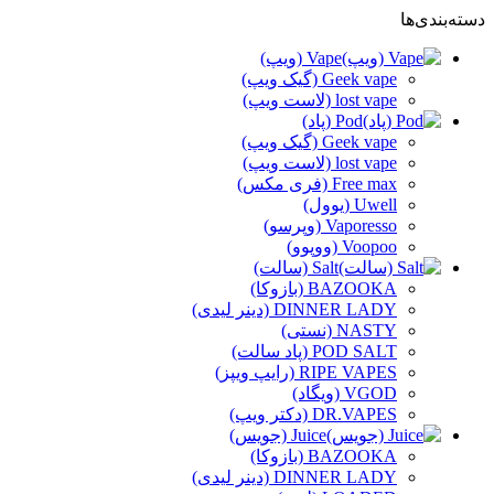
دسته‌بندی‌ها
Vape (ویپ)
Geek vape (گیک ویپ)
lost vape (لاست ویپ)
Pod (پاد)
Geek vape (گیک ویپ)
lost vape (لاست ویپ)
Free max (فری مکس)
Uwell (یوول)
Vaporesso (وپرسو)
Voopoo (ووپوو)
Salt (سالت)
BAZOOKA (بازوکا)
DINNER LADY (دینر لیدی)
NASTY (نستی)
POD SALT (پاد سالت)
RIPE VAPES (رایپ ویپز)
VGOD (ویگاد)
DR.VAPES (دکتر ویپ)
Juice (جویس)
BAZOOKA (بازوکا)
DINNER LADY (دینر لیدی)