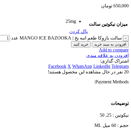
650,000
تومان
25mg
میزان نیکوتین سالت
پاک کردن
سالت بازوکا طعم انبه یخ | MANGO ICE BAZOOKA عدد
افزودن به سبد خرید
خرید کنید
Add to compare
افزودن به علاقه مندی
اشتراک گذاری:
Facebook
X
WhatsApp
LinkedIn
Telegram
20
نفر در حال مشاهده این محصول هستند!
Payment Methods:
توضیحات
نیکوتین : 25, 50
حجم : 60 میل ML