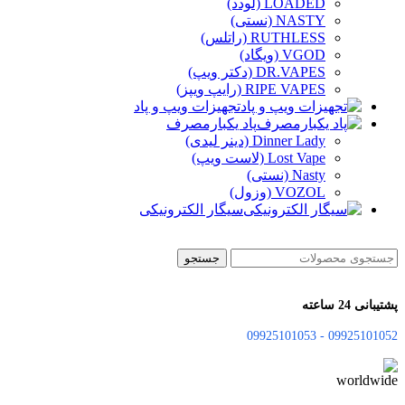
LOADED (لودد)
NASTY (نستی)
RUTHLESS (راتلس)
VGOD (ویگاد)
DR.VAPES (دکتر ویپ)
RIPE VAPES (رایپ ویپز)
تجهیزات ویپ و پاد
پاد یکبارمصرف
Dinner Lady (دینر لیدی)
Lost Vape (لاست ویپ)
Nasty (نستی)
VOZOL (وزول)
سیگار الکترونیکی
جستجو
پشتیبانی 24 ساعته
09925101052 - 09925101053