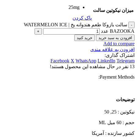
25mg
میزان نیکوتین سالت
پاک کردن
سالت بازوکا طعم هندوانه یخ | WATERMELON ICE
BAZOOKA عدد
افزودن به سبد خرید
خرید کنید
Add to compare
افزودن به علاقه مندی
اشتراک گذاری:
Facebook
X
WhatsApp
LinkedIn
Telegram
13
نفر در حال مشاهده این محصول هستند!
Payment Methods:
توضیحات
نیکوتین : 25, 50
حجم : 60 میل ML
کشور سازنده : آمریکا