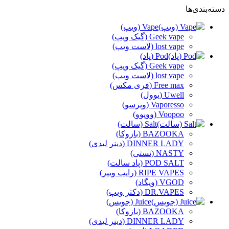
دسته‌بندی‌ها
Vape (ویپ)
Geek vape (گیک ویپ)
lost vape (لاست ویپ)
Pod (پاد)
Geek vape (گیک ویپ)
lost vape (لاست ویپ)
Free max (فری مکس)
Uwell (یوول)
Vaporesso (وپرسو)
Voopoo (ووپوو)
Salt (سالت)
BAZOOKA (بازوکا)
DINNER LADY (دینر لیدی)
NASTY (نستی)
POD SALT (پاد سالت)
RIPE VAPES (رایپ ویپز)
VGOD (ویگاد)
DR.VAPES (دکتر ویپ)
Juice (جویس)
BAZOOKA (بازوکا)
DINNER LADY (دینر لیدی)