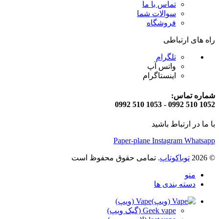
تماس با ما
سوالات شما
فروشگاه
راه های ارتباطی
تلگرام
واتس آپ
اینستاگرام
شماره تماس:
1052 510 0992 - 1053 510 0992
با ما در ارتباط باشید
Paper-plane
Instagram
Whatsapp
© 2026
توباکوتاپ
. تمامی حقوق محفوظ است
منو
دسته بندی ها
Vape (ویپ)
Geek vape (گیک ویپ)