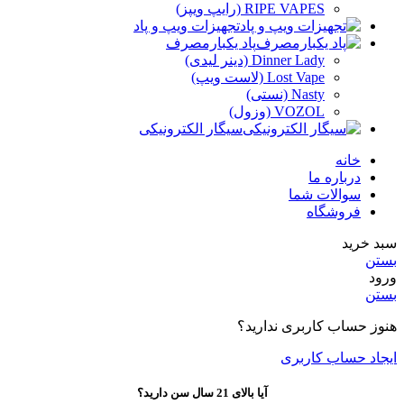
RIPE VAPES (رایپ ویپز)
تجهیزات ویپ و پاد
پاد یکبارمصرف
Dinner Lady (دینر لیدی)
Lost Vape (لاست ویپ)
Nasty (نستی)
VOZOL (وزول)
سیگار الکترونیکی
خانه
درباره ما
سوالات شما
فروشگاه
سبد خرید
بستن
ورود
بستن
هنوز حساب کاربری ندارید؟
ایجاد حساب کاربری
آیا بالای 21 سال سن دارید؟