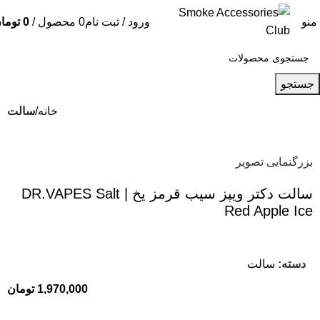
منو
ورود / ثبت نام
0
محصول
/
0
توما
جستجو
خانه
سالت
بزرگنمایی تصویر
سالت دکتر ویپز سیب قرمز یخ | DR.VAPES Salt
Red Apple Ice
دسته:
سالت
1,970,000
تومان