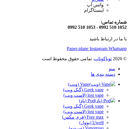
واتس آپ
اینستاگرام
شماره تماس:
1052 510 0992 - 1053 510 0992
با ما در ارتباط باشید
Paper-plane
Instagram
Whatsapp
© 2026
توباکوتاپ
. تمامی حقوق محفوظ است
منو
دسته بندی ها
Vape (ویپ)
Geek vape (گیک ویپ)
lost vape (لاست ویپ)
Pod (پاد)
Geek vape (گیک ویپ)
lost vape (لاست ویپ)
Free max (فری مکس)
Uwell (یوول)
Vaporesso (وپرسو)