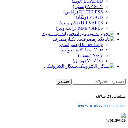
LOADED (لودد)
NASTY (نستی)
RUTHLESS (راتلس)
VGOD (ویگاد)
DR.VAPES (دکتر ویپ)
RIPE VAPES (رایپ ویپز)
تجهیزات ویپ و پاد
پاد یکبارمصرف
Dinner Lady (دینر لیدی)
Lost Vape (لاست ویپ)
Nasty (نستی)
VOZOL (وزول)
سیگار الکترونیکی
جستجو
پشتیبانی 24 ساعته
09925101052 - 09925101053