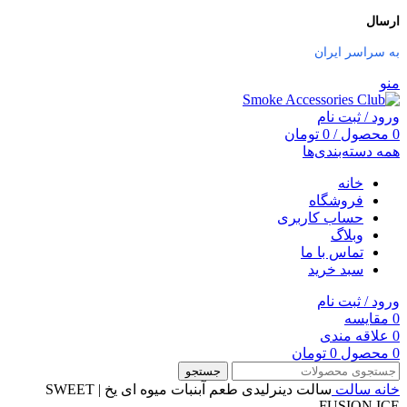
ارسال
به سراسر ایران
منو
ورود / ثبت نام
0
محصول
/
0
تومان
همه دسته‌بندی‌ها
خانه
فروشگاه
حساب کاربری
وبلاگ
تماس با ما
سبد خرید
ورود / ثبت نام
0
مقایسه
0
علاقه مندی
0
محصول
0
تومان
جستجو
خانه
سالت
سالت دینرلیدی طعم آبنبات میوه ای یخ | SWEET
FUSION ICE