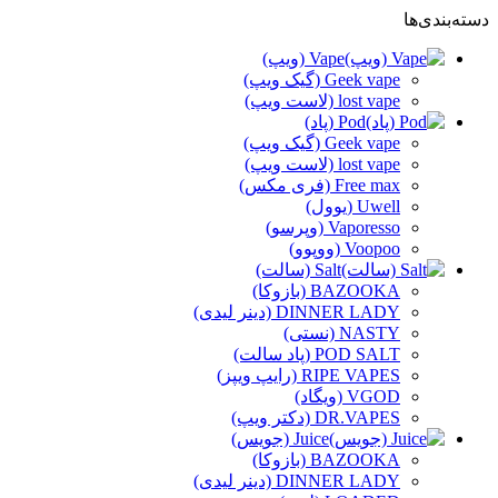
دسته‌بندی‌ها
Vape (ویپ)
Geek vape (گیک ویپ)
lost vape (لاست ویپ)
Pod (پاد)
Geek vape (گیک ویپ)
lost vape (لاست ویپ)
Free max (فری مکس)
Uwell (یوول)
Vaporesso (وپرسو)
Voopoo (ووپوو)
Salt (سالت)
BAZOOKA (بازوکا)
DINNER LADY (دینر لیدی)
NASTY (نستی)
POD SALT (پاد سالت)
RIPE VAPES (رایپ ویپز)
VGOD (ویگاد)
DR.VAPES (دکتر ویپ)
Juice (جویس)
BAZOOKA (بازوکا)
DINNER LADY (دینر لیدی)