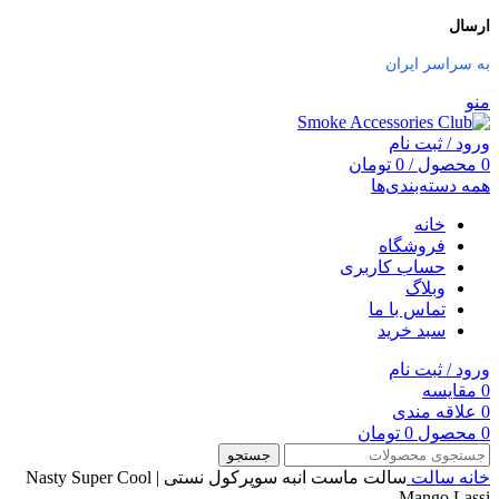
ارسال
به سراسر ایران
منو
ورود / ثبت نام
0
محصول
/
0
تومان
همه دسته‌بندی‌ها
خانه
فروشگاه
حساب کاربری
وبلاگ
تماس با ما
سبد خرید
ورود / ثبت نام
0
مقایسه
0
علاقه مندی
0
محصول
0
تومان
جستجو
خانه
سالت
سالت ماست انبه سوپرکول نستی | Nasty Super Cool
Mango Lassi