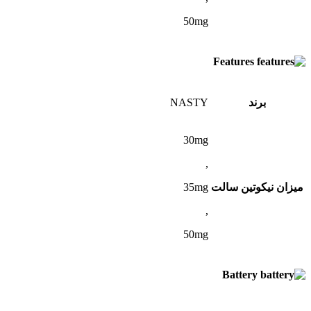
50mg
Features
برند
NASTY
30mg
,
میزان نیکوتین سالت
35mg
,
50mg
Battery