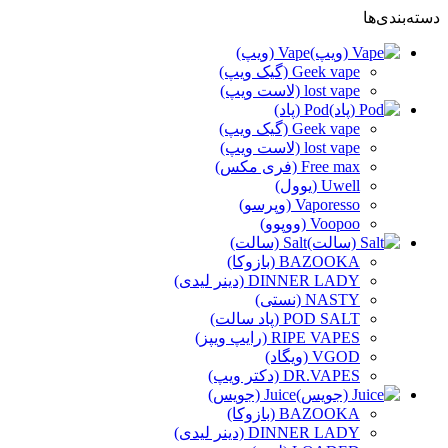
دسته‌بندی‌ها
Vape (ویپ)
Geek vape (گیک ویپ)
lost vape (لاست ویپ)
Pod (پاد)
Geek vape (گیک ویپ)
lost vape (لاست ویپ)
Free max (فری مکس)
Uwell (یوول)
Vaporesso (وپرسو)
Voopoo (ووپوو)
Salt (سالت)
BAZOOKA (بازوکا)
DINNER LADY (دینر لیدی)
NASTY (نستی)
POD SALT (پاد سالت)
RIPE VAPES (رایپ ویپز)
VGOD (ویگاد)
DR.VAPES (دکتر ویپ)
Juice (جویس)
BAZOOKA (بازوکا)
DINNER LADY (دینر لیدی)