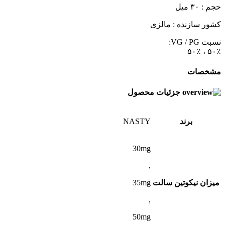
حجم : ۳۰ میل
کشور سازنده : مالزی
نسبت VG / PG:
۵۰٪ ، ۵۰٪
مشخصات
جزئیات محصول
برند
NASTY
30mg
,
میزان نیکوتین سالت
35mg
,
50mg