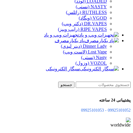
LOADED (لودد)
NASTY (نستی)
RUTHLESS (راتلس)
VGOD (ویگاد)
DR.VAPES (دکتر ویپ)
RIPE VAPES (رایپ ویپز)
تجهیزات ویپ و پاد
پاد یکبارمصرف
Dinner Lady (دینر لیدی)
Lost Vape (لاست ویپ)
Nasty (نستی)
VOZOL (وزول)
سیگار الکترونیکی
جستجو
پشتیبانی 24 ساعته
09925101052 - 09925101053