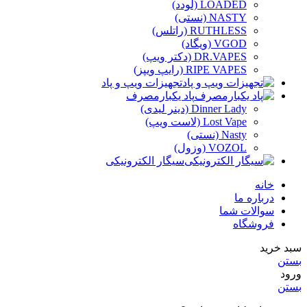
LOADED (لودد)
NASTY (نستی)
RUTHLESS (راتلس)
VGOD (ویگاد)
DR.VAPES (دکتر ویپ)
RIPE VAPES (رایپ ویپز)
تجهیزات ویپ و پاد
پاد یکبارمصرف
Dinner Lady (دینر لیدی)
Lost Vape (لاست ویپ)
Nasty (نستی)
VOZOL (وزول)
سیگار الکترونیکی
خانه
درباره ما
سوالات شما
فروشگاه
سبد خرید
بستن
ورود
بستن