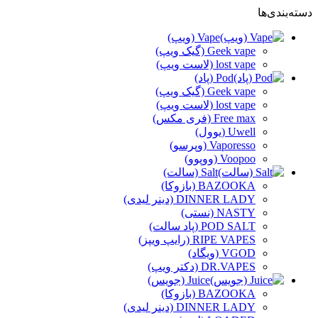
دسته‌بندی‌ها
Vape (ویپ)
Geek vape (گیک ویپ)
lost vape (لاست ویپ)
Pod (پاد)
Geek vape (گیک ویپ)
lost vape (لاست ویپ)
Free max (فری مکس)
Uwell (یوول)
Vaporesso (وپرسو)
Voopoo (ووپوو)
Salt (سالت)
BAZOOKA (بازوکا)
DINNER LADY (دینر لیدی)
NASTY (نستی)
POD SALT (پاد سالت)
RIPE VAPES (رایپ ویپز)
VGOD (ویگاد)
DR.VAPES (دکتر ویپ)
Juice (جویس)
BAZOOKA (بازوکا)
DINNER LADY (دینر لیدی)