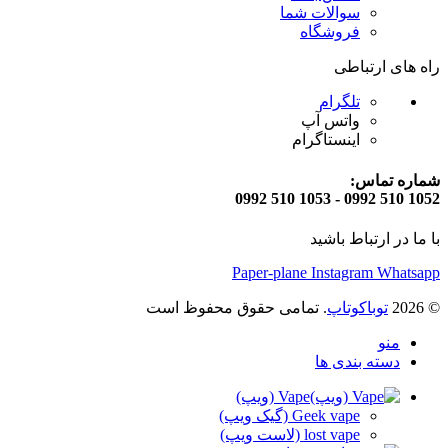
سوالات شما
فروشگاه
راه های ارتباطی
تلگرام
واتس آپ
اینستاگرام
شماره تماس:
1052 510 0992 - 1053 510 0992
با ما در ارتباط باشید
Paper-plane
Instagram
Whatsapp
© 2026
توباکوتاپ
. تمامی حقوق محفوظ است
منو
دسته بندی ها
Vape (ویپ)
Geek vape (گیک ویپ)
lost vape (لاست ویپ)