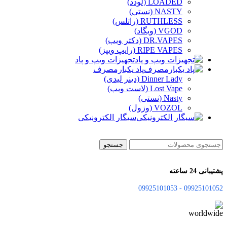
LOADED (لودد)
NASTY (نستی)
RUTHLESS (راتلس)
VGOD (ویگاد)
DR.VAPES (دکتر ویپ)
RIPE VAPES (رایپ ویپز)
تجهیزات ویپ و پاد
پاد یکبارمصرف
Dinner Lady (دینر لیدی)
Lost Vape (لاست ویپ)
Nasty (نستی)
VOZOL (وزول)
سیگار الکترونیکی
جستجو
پشتیبانی 24 ساعته
09925101052 - 09925101053