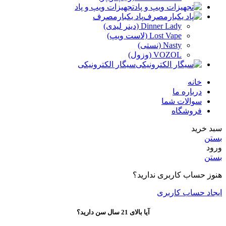
تجهیزات ویپ و پاد
پاد یکبارمصرف
Dinner Lady (دینر لیدی)
Lost Vape (لاست ویپ)
Nasty (نستی)
VOZOL (وزول)
سیگار الکترونیکی
خانه
درباره ما
سوالات شما
فروشگاه
سبد خرید
بستن
ورود
بستن
هنوز حساب کاربری ندارید؟
ایجاد حساب کاربری
آیا بالای 21 سال سن دارید؟