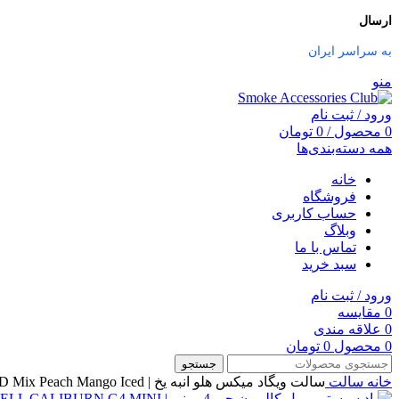
ارسال
به سراسر ایران
منو
ورود / ثبت نام
0
محصول
/
0
تومان
همه دسته‌بندی‌ها
خانه
فروشگاه
حساب کاربری
وبلاگ
تماس با ما
سبد خرید
ورود / ثبت نام
0
مقایسه
0
علاقه مندی
0
محصول
0
تومان
جستجو
خانه
سالت
سالت ویگاد میکس هلو انبه یخ | VGOD Mix Peach Mango Iced