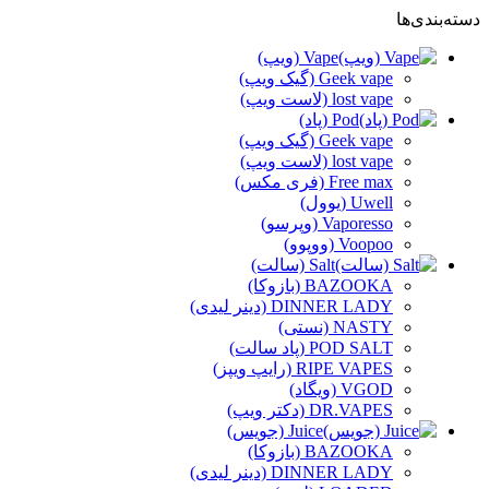
دسته‌بندی‌ها
Vape (ویپ)
Geek vape (گیک ویپ)
lost vape (لاست ویپ)
Pod (پاد)
Geek vape (گیک ویپ)
lost vape (لاست ویپ)
Free max (فری مکس)
Uwell (یوول)
Vaporesso (وپرسو)
Voopoo (ووپوو)
Salt (سالت)
BAZOOKA (بازوکا)
DINNER LADY (دینر لیدی)
NASTY (نستی)
POD SALT (پاد سالت)
RIPE VAPES (رایپ ویپز)
VGOD (ویگاد)
DR.VAPES (دکتر ویپ)
Juice (جویس)
BAZOOKA (بازوکا)
DINNER LADY (دینر لیدی)