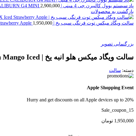
پاد سیستم یوول کالیبرن جی 4 مینی | UWELL CALIBURN G4 MINI
2,900,000
بازگشت به محصولات
سالت ویگاد میکس توت فرنگی سیب یخ | VGOD MIX Iced Strawberry Apple
1,950,000
بزرگنمایی تصویر
سالت ویگاد میکس هلو انبه یخ | VGOD Mix Peach Mango Iced
دسته:
سالت
Apple Shopping Event
Hurry and get discounts on all Apple devices up to 20%
Sale_coupon_15
1,950,000
تومان