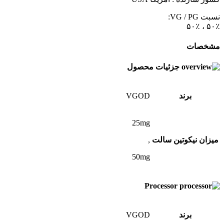
نسبت VG / PG:
۵۰٪ ، ۵۰٪
مشخصات
جزئیات محصول
برند
VGOD
25mg
میزان نیکوتین سالت
,
50mg
Processor
برند
VGOD