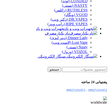
LOADED (لودد)
NASTY (نستی)
RUTHLESS (راتلس)
VGOD (ویگاد)
DR.VAPES (دکتر ویپ)
RIPE VAPES (رایپ ویپز)
تجهیزات ویپ و پاد
پاد یکبارمصرف
Dinner Lady (دینر لیدی)
Lost Vape (لاست ویپ)
Nasty (نستی)
VOZOL (وزول)
سیگار الکترونیکی
جستجو
پشتیبانی 24 ساعته
09925101052 - 09925101053