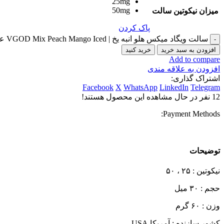
25mg
50mg
میزان نیکوتین سالت
پاک کردن
سالت ویگاد میکس هلو انبه یخ | VGOD Mix Peach Mango Iced عدد
افزودن به سبد خرید
خرید کنید
Add to compare
افزودن به علاقه مندی
اشتراک گذاری:
Facebook
X
WhatsApp
LinkedIn
Telegram
12
نفر در حال مشاهده این محصول هستند!
Payment Methods:
توضیحات
نیکوتین : ۲۵ ، ۵۰
حجم : ۳۰ میل
وزن : ۶۰ گرم
کشور سازنده : آمریکا USA