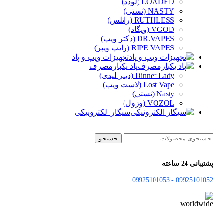
LOADED (لودد)
NASTY (نستی)
RUTHLESS (راتلس)
VGOD (ویگاد)
DR.VAPES (دکتر ویپ)
RIPE VAPES (رایپ ویپز)
تجهیزات ویپ و پاد
پاد یکبارمصرف
Dinner Lady (دینر لیدی)
Lost Vape (لاست ویپ)
Nasty (نستی)
VOZOL (وزول)
سیگار الکترونیکی
جستجو
پشتیبانی 24 ساعته
09925101052 - 09925101053