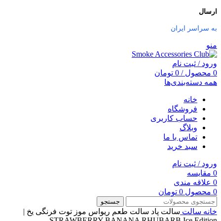
ارسال
به سراسر ایران
منو
ورود / ثبت نام
0
محصول
/
0
تومان
همه دسته‌بندی‌ها
خانه
فروشگاه
حساب کاربری
وبلاگ
تماس با ما
سبد خرید
ورود / ثبت نام
0
مقایسه
0
علاقه مندی
0
محصول
0
تومان
جستجو
خانه
سالت
سالت پاد سالت طعم ریواس موز توت فرنگی یخ |
STRAWBERRY BANANA RHUBARB Ice Edition