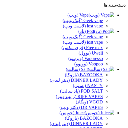
دسته‌بندی‌ها
Vape (ویپ)
Geek vape (گیک ویپ)
lost vape (لاست ویپ)
Pod (پاد)
Geek vape (گیک ویپ)
lost vape (لاست ویپ)
Free max (فری مکس)
Uwell (یوول)
Vaporesso (وپرسو)
Voopoo (ووپوو)
Salt (سالت)
BAZOOKA (بازوکا)
DINNER LADY (دینر لیدی)
NASTY (نستی)
POD SALT (پاد سالت)
RIPE VAPES (رایپ ویپز)
VGOD (ویگاد)
DR.VAPES (دکتر ویپ)
Juice (جویس)
BAZOOKA (بازوکا)
DINNER LADY (دینر لیدی)