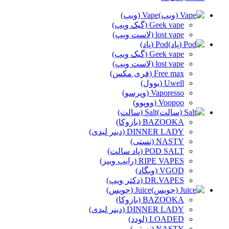
Vape (ویپ)
Geek vape (گیک ویپ)
lost vape (لاست ویپ)
Pod (پاد)
Geek vape (گیک ویپ)
lost vape (لاست ویپ)
Free max (فری مکس)
Uwell (یوول)
Vaporesso (وپرسو)
Voopoo (ووپوو)
Salt (سالت)
BAZOOKA (بازوکا)
DINNER LADY (دینر لیدی)
NASTY (نستی)
POD SALT (پاد سالت)
RIPE VAPES (رایپ ویپز)
VGOD (ویگاد)
DR.VAPES (دکتر ویپ)
Juice (جویس)
BAZOOKA (بازوکا)
DINNER LADY (دینر لیدی)
LOADED (لودد)
NASTY (نستی)