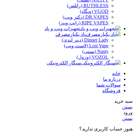
RUTHLESS (راتلس)
VGOD (ویگاد)
DR.VAPES (دکتر ویپ)
RIPE VAPES (رایپ ویپز)
تجهیزات ویپ و پاد
پاد یکبارمصرف
Dinner Lady (دینر لیدی)
Lost Vape (لاست ویپ)
Nasty (نستی)
VOZOL (وزول)
سیگار الکترونیکی
خانه
درباره ما
سوالات شما
فروشگاه
سبد خرید
بستن
ورود
بستن
هنوز حساب کاربری ندارید؟