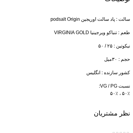
سالت : پاد سالت اوریجین podsalt Origin
طعم : تنباکو ویرجینیا VIRGINIA GOLD
نیکوتین : ۲۵ / ۵۰
حجم : ۳۰میل
کشور سازنده : انگلیس
نسبت VG / PG:
۵۰٪ ، ۵۰٪
نظر مشتریان