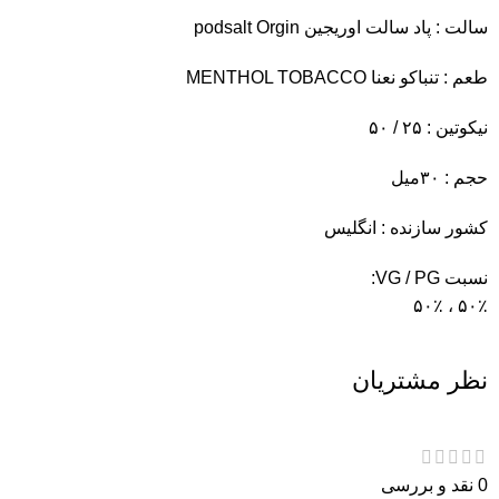
سالت : پاد سالت اوریجین podsalt Orgin
طعم : تنباکو نعنا MENTHOL TOBACCO
نیکوتین : ۲۵ / ۵۰
حجم : ۳۰میل
کشور سازنده : انگلیس
نسبت VG / PG:
۵۰٪ ، ۵۰٪
نظر مشتریان
0 نقد و بررسی