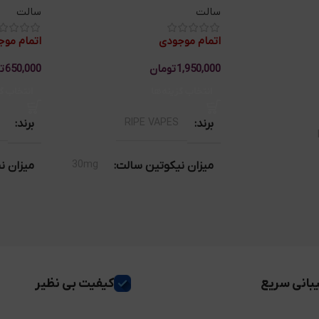
سالت
سالت
اتمام موجودی
اتمام مو
1,950,000
تومان
650,000
ت
انتخاب گزینه‌ها
انتخاب گ
RIPE VAPES
برند
برند
30mg
میزان نیکوتین سالت
میزان ن
G
بانی سریع
کیفیت بی نظیر