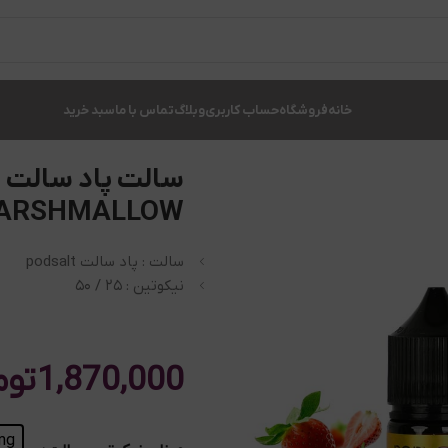
خانه
فروشگاه
حساب کاربری
وبلاگ
تماس با ما
سبد خرید
سالت پاد سالت ط
MARSHMALLOW
سالت : پاد سالت podsalt
نیکوتین : ۲۵ / ۵۰
1,870,000
توم
mg