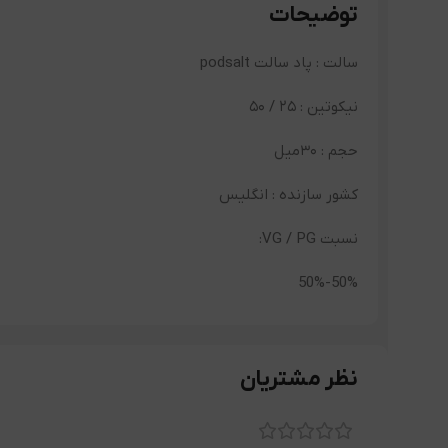
توضیحات
سالت : پاد سالت podsalt
نیکوتین : ۲۵ / ۵۰
حجم : ۳۰میل
کشور سازنده : انگلیس
نسبت VG / PG:
50%-50%
نظر مشتریان