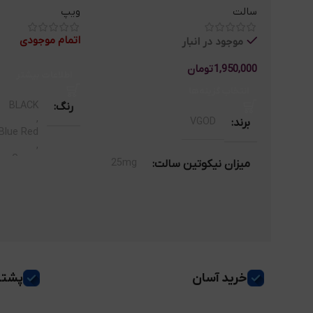
سالت
ویپ
اتمام موجودی
موجود در انبار
1,950,000
تومان
اطلاعات بیشتر
انتخاب گزینه‌ها
BLACK
رنگ
,
VGOD
برند
Blue Red
,
Green
25mg
میزان نیکوتین سالت
,
,
Mint Blue
50mg
,
Rain bow
eek vape
برند
خرید آسان
پشتی