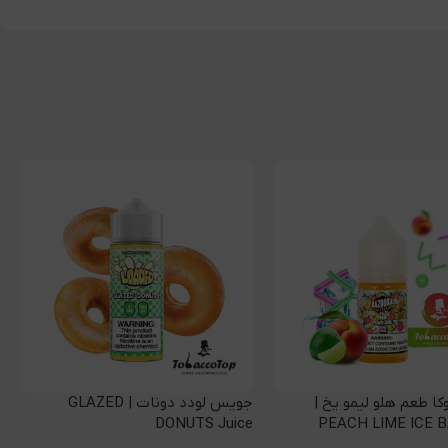
کا طعم هلو لیمو یخ |
جویس لودد دونات | GLAZED
س
W
DONUTS Juice
PEACH LIME ICE 