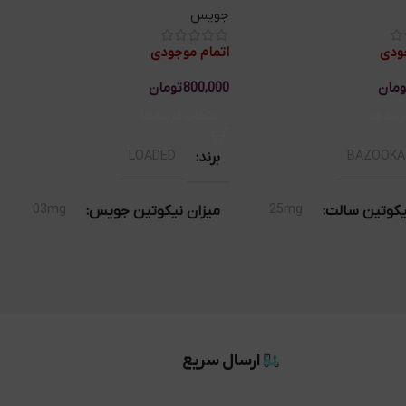
جویس
س
جودی
اتمام موجودی
ومان
800,000
تومان
0
زینه‌ها
انتخاب گزینه‌ها
LOADED
BAZOOKA
برند
03mg
25mg
یکوتین سالت
میزان نیکوتین جویس
,
50mg
ارسال سریع