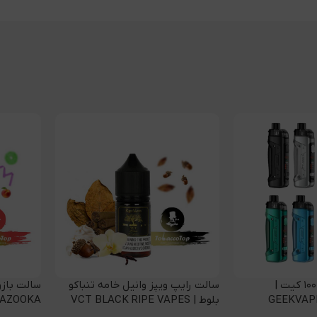
ویپ گیک ویپ بی ۱۰۰ کیت |
سالت رایپ ویپز وانیل خامه تنباکو
سالت بازو
GEEKVAPE
بلوط | VCT BLACK RIPE VAPES
BAZOOKA