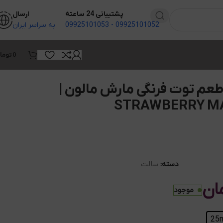
پشتیبانی 24 ساعته
ارسال
09925101052 - 09925101053
به سراسر ایران
0
توما
عم توت فرنگی مارش مالون |
STRAWBERRY 
دسته:
سالت
ان
موجود
25