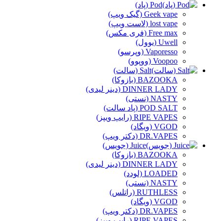
Pod (پاد)
Geek vape (گیک ویپ)
lost vape (لاست ویپ)
Free max (فری مکس)
Uwell (یوول)
Vaporesso (وپرسو)
Voopoo (ووپوو)
Salt (سالت)
BAZOOKA (بازوکا)
DINNER LADY (دینر لیدی)
NASTY (نستی)
POD SALT (پاد سالت)
RIPE VAPES (رایپ ویپز)
VGOD (ویگاد)
DR.VAPES (دکتر ویپ)
Juice (جویس)
BAZOOKA (بازوکا)
DINNER LADY (دینر لیدی)
LOADED (لودد)
NASTY (نستی)
RUTHLESS (راتلس)
VGOD (ویگاد)
DR.VAPES (دکتر ویپ)
RIPE VAPES (رایپ ویپز)