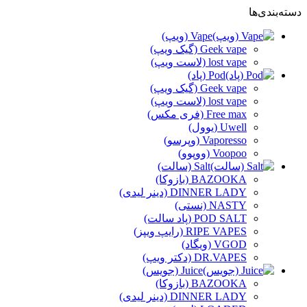
دسته‌بندی‌ها
Vape (ویپ)
Geek vape (گیک ویپ)
lost vape (لاست ویپ)
Pod (پاد)
Geek vape (گیک ویپ)
lost vape (لاست ویپ)
Free max (فری مکس)
Uwell (یوول)
Vaporesso (وپرسو)
Voopoo (ووپوو)
Salt (سالت)
BAZOOKA (بازوکا)
DINNER LADY (دینر لیدی)
NASTY (نستی)
POD SALT (پاد سالت)
RIPE VAPES (رایپ ویپز)
VGOD (ویگاد)
DR.VAPES (دکتر ویپ)
Juice (جویس)
BAZOOKA (بازوکا)
DINNER LADY (دینر لیدی)