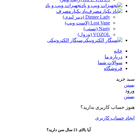
تجهیزات ویپ و پاد
پاد یکبارمصرف
Dinner Lady (دینر لیدی)
Lost Vape (لاست ویپ)
Nasty (نستی)
VOZOL (وزول)
سیگار الکترونیکی
خانه
درباره ما
سوالات شما
فروشگاه
سبد خرید
بستن
ورود
بستن
هنوز حساب کاربری ندارید؟
ایجاد حساب کاربری
آیا بالای 21 سال سن دارید؟