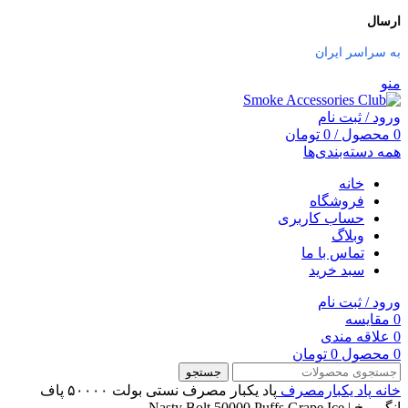
ارسال
به سراسر ایران
منو
ورود / ثبت نام
0
محصول
/
0
تومان
همه دسته‌بندی‌ها
خانه
فروشگاه
حساب کاربری
وبلاگ
تماس با ما
سبد خرید
ورود / ثبت نام
0
مقایسه
0
علاقه مندی
0
محصول
0
تومان
جستجو
خانه
پاد یکبارمصرف
پاد یکبار مصرف نستی بولت ۵۰۰۰۰ پاف
انگور یخ | Nasty Bolt 50000 Puffs Grape Ice