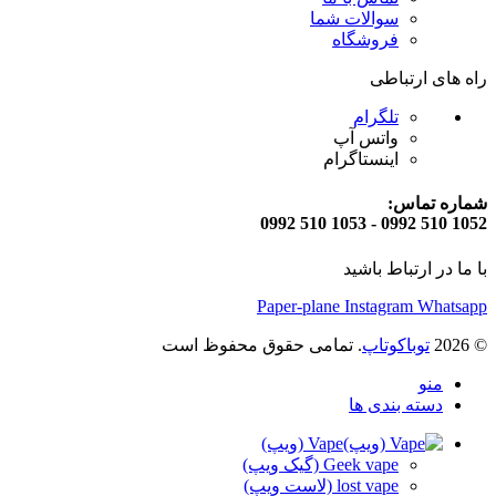
سوالات شما
فروشگاه
راه های ارتباطی
تلگرام
واتس آپ
اینستاگرام
شماره تماس:
1052 510 0992 - 1053 510 0992
با ما در ارتباط باشید
Paper-plane
Instagram
Whatsapp
© 2026
توباکوتاپ
. تمامی حقوق محفوظ است
منو
دسته بندی ها
Vape (ویپ)
Geek vape (گیک ویپ)
lost vape (لاست ویپ)