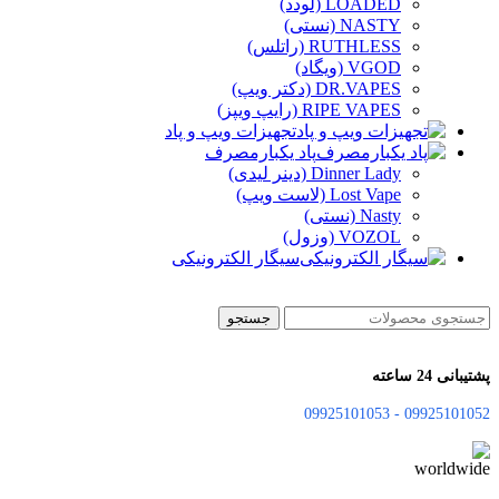
LOADED (لودد)
NASTY (نستی)
RUTHLESS (راتلس)
VGOD (ویگاد)
DR.VAPES (دکتر ویپ)
RIPE VAPES (رایپ ویپز)
تجهیزات ویپ و پاد
پاد یکبارمصرف
Dinner Lady (دینر لیدی)
Lost Vape (لاست ویپ)
Nasty (نستی)
VOZOL (وزول)
سیگار الکترونیکی
جستجو
پشتیبانی 24 ساعته
09925101052 - 09925101053