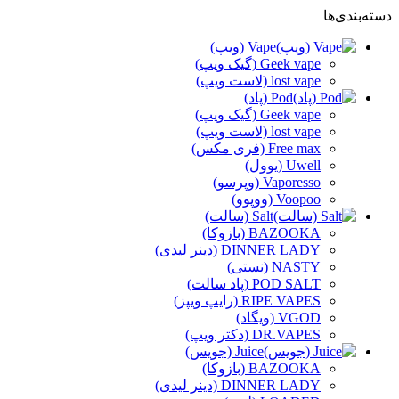
دسته‌بندی‌ها
Vape (ویپ)
Geek vape (گیک ویپ)
lost vape (لاست ویپ)
Pod (پاد)
Geek vape (گیک ویپ)
lost vape (لاست ویپ)
Free max (فری مکس)
Uwell (یوول)
Vaporesso (وپرسو)
Voopoo (ووپوو)
Salt (سالت)
BAZOOKA (بازوکا)
DINNER LADY (دینر لیدی)
NASTY (نستی)
POD SALT (پاد سالت)
RIPE VAPES (رایپ ویپز)
VGOD (ویگاد)
DR.VAPES (دکتر ویپ)
Juice (جویس)
BAZOOKA (بازوکا)
DINNER LADY (دینر لیدی)