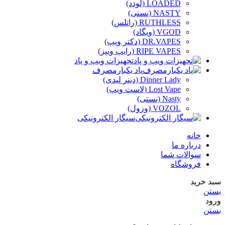
LOADED (لودد)
NASTY (نستی)
RUTHLESS (راتلس)
VGOD (ویگاد)
DR.VAPES (دکتر ویپ)
RIPE VAPES (رایپ ویپز)
تجهیزات ویپ و پاد
پاد یکبارمصرف
Dinner Lady (دینر لیدی)
Lost Vape (لاست ویپ)
Nasty (نستی)
VOZOL (وزول)
سیگار الکترونیکی
خانه
درباره ما
سوالات شما
فروشگاه
سبد خرید
بستن
ورود
بستن