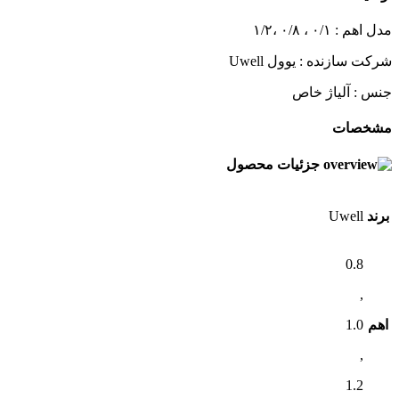
مدل اهم : ۰/۱ ، ۰/۸ ،۱/۲
شرکت سازنده : یوول Uwell
جنس : آلیاژ خاص
مشخصات
جزئیات محصول
برند
Uwell
0.8
,
اهم
1.0
,
1.2