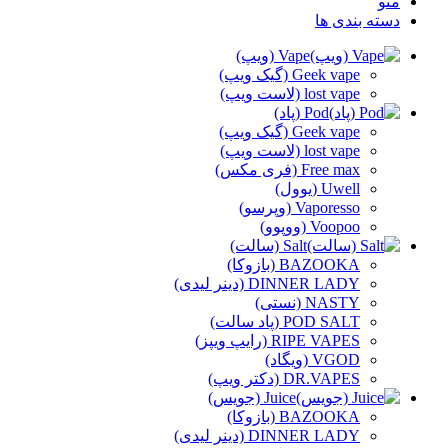
منو
دسته بندی ها
Vape (ویپ)
Geek vape (گیک ویپ)
lost vape (لاست ویپ)
Pod (پاد)
Geek vape (گیک ویپ)
lost vape (لاست ویپ)
Free max (فری مکس)
Uwell (یوول)
Vaporesso (وپرسو)
Voopoo (ووپوو)
Salt (سالت)
BAZOOKA (بازوکا)
DINNER LADY (دینر لیدی)
NASTY (نستی)
POD SALT (پاد سالت)
RIPE VAPES (رایپ ویپز)
VGOD (ویگاد)
DR.VAPES (دکتر ویپ)
Juice (جویس)
BAZOOKA (بازوکا)
DINNER LADY (دینر لیدی)