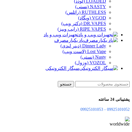
LOADED (لودد)
NASTY (نستی)
RUTHLESS (راتلس)
VGOD (ویگاد)
DR.VAPES (دکتر ویپ)
RIPE VAPES (رایپ ویپز)
تجهیزات ویپ و پاد
پاد یکبارمصرف
Dinner Lady (دینر لیدی)
Lost Vape (لاست ویپ)
Nasty (نستی)
VOZOL (وزول)
سیگار الکترونیکی
جستجو
پشتیبانی 24 ساعته
09925101052 - 09925101053